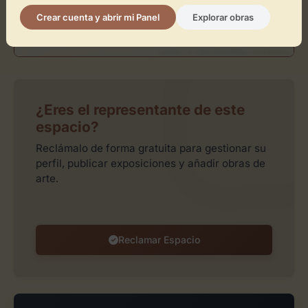
Crear cuenta y abrir mi Panel
Explorar obras
Leaflet
| ©
OpenStreetMap
contributors
¿Eres el representante de este
espacio?
Reclámalo de forma gratuita para gestionar su
perfil, publicar exposiciones y añadir obras de
arte.
Reclamar Espacio