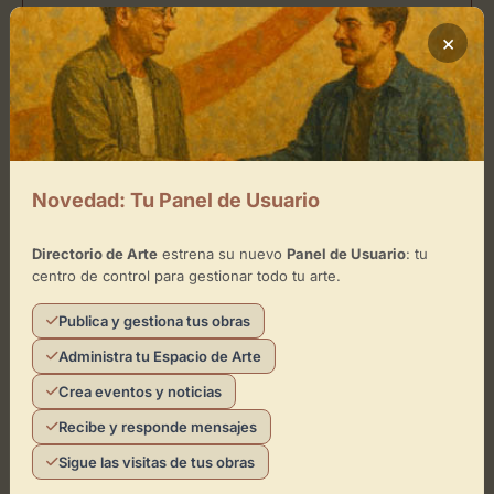
×
Ubicación de Dulcearte
Cómo llegar
+
Novedad: Tu Panel de Usuario
−
Directorio de Arte
estrena su nuevo
Panel de Usuario
: tu
centro de control para gestionar todo tu arte.
×
Dulcearte
Publica y gestiona tus obras
Toca el mapa para interactuar
Administra tu Espacio de Arte
Crea eventos y noticias
Activar Mapa
Recibe y responde mensajes
Sigue las visitas de tus obras