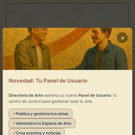
+
−
×
×
Elvira González
Toca el mapa para interactuar
Activar Mapa
Novedad: Tu Panel de Usuario
Directorio de Arte
estrena su nuevo
Panel de Usuario
: tu
centro de control para gestionar todo tu arte.
Publica y gestiona tus obras
Leaflet
| ©
OpenStreetMap
contributors
Administra tu Espacio de Arte
Crea eventos y noticias