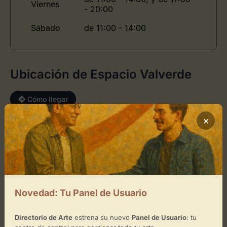
Viernes
- 20:00
Sábado
de 11:00 - 14:00
Ubicación de Espacio Valverde
Cómo llegar
×
+
−
×
Espacio Valverde
Novedad: Tu Panel de Usuario
Toca el mapa para interactuar
Directorio de Arte
estrena su nuevo
Panel de Usuario
: tu
Activar Mapa