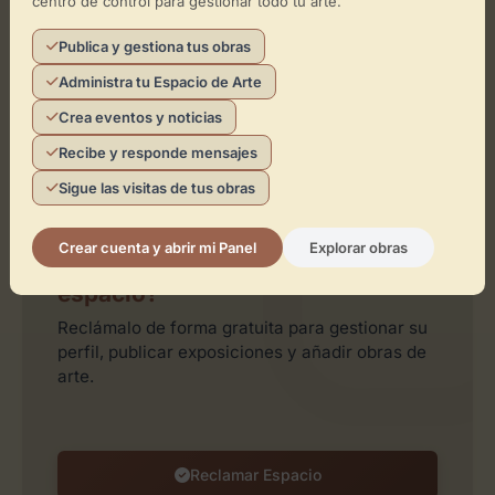
centro de control para gestionar todo tu arte.
Publica y gestiona tus obras
Administra tu Espacio de Arte
Crea eventos y noticias
Recibe y responde mensajes
Leaflet
| ©
OpenStreetMap
contributors
Sigue las visitas de tus obras
Crear cuenta y abrir mi Panel
Explorar obras
¿Eres el representante de este
espacio?
Reclámalo de forma gratuita para gestionar su
perfil, publicar exposiciones y añadir obras de
arte.
Reclamar Espacio