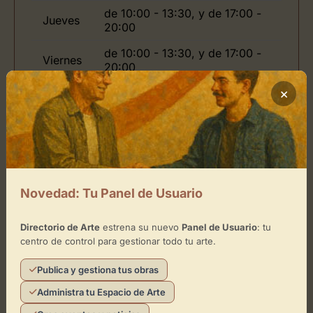
de 10:00 - 13:30, y de 17:00 -
Jueves
20:00
de 10:00 - 13:30, y de 17:00 -
Viernes
20:00
×
Ubicación de Fernández-Braso
Cómo llegar
Novedad: Tu Panel de Usuario
+
−
Directorio de Arte
estrena su nuevo
Panel de Usuario
: tu
centro de control para gestionar todo tu arte.
×
Publica y gestiona tus obras
Fernández-Braso
Administra tu Espacio de Arte
Toca el mapa para interactuar