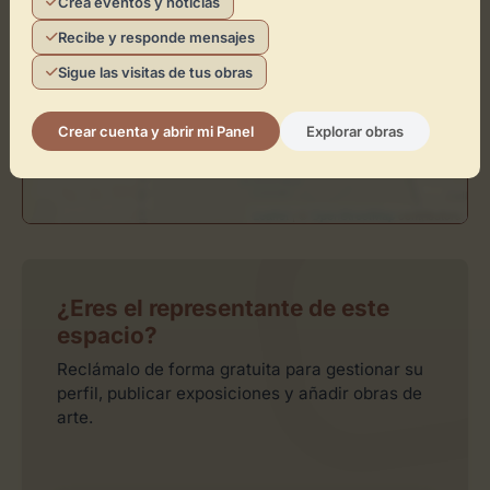
Crea eventos y noticias
Activar Mapa
Recibe y responde mensajes
Sigue las visitas de tus obras
Crear cuenta y abrir mi Panel
Explorar obras
Leaflet
| ©
OpenStreetMap
contributors
¿Eres el representante de este
espacio?
Reclámalo de forma gratuita para gestionar su
perfil, publicar exposiciones y añadir obras de
arte.