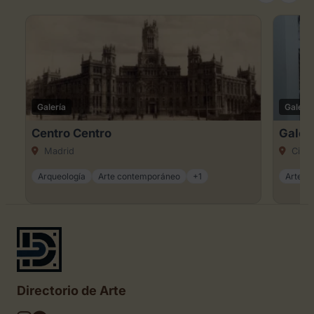
Galería
Galería
Centro Centro
Galer
Madrid
Ciuda
Arqueología
Arte contemporáneo
+1
Arte dig
Directorio de Arte