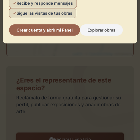
Activar Mapa
Recibe y responde mensajes
Sigue las visitas de tus obras
Crear cuenta y abrir mi Panel
Explorar obras
Leaflet
| ©
OpenStreetMap
contributors
¿Eres el representante de este
espacio?
Reclámalo de forma gratuita para gestionar su
perfil, publicar exposiciones y añadir obras de
arte.
Reclamar Espacio