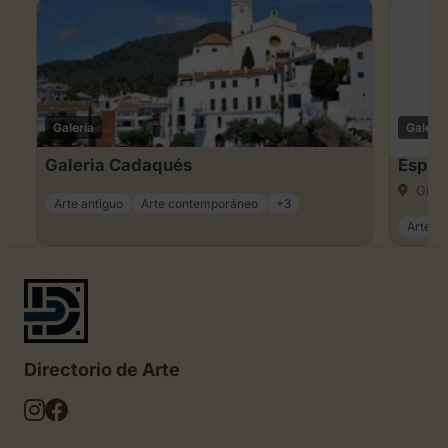
Galería
Galería
Galeria Cadaqués
Espai
Giro
Arte antiguo
Arte contemporáneo
+3
Arte c
Directorio de Arte