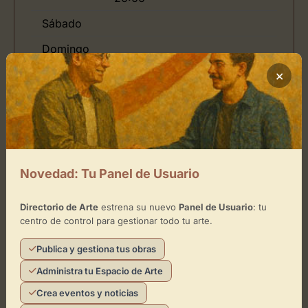
Sábado
Domingo
×
Ubicación de Galeria 35
Cómo llegar
Novedad: Tu Panel de Usuario
+
−
Directorio de Arte
estrena su nuevo
Panel de Usuario
: tu
centro de control para gestionar todo tu arte.
×
Publica y gestiona tus obras
Galeria 35
Administra tu Espacio de Arte
Toca el mapa para interactuar
Crea eventos y noticias