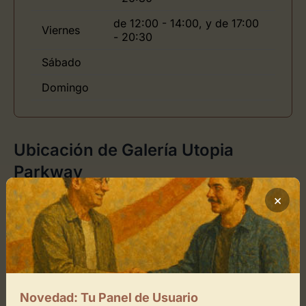
de 12:00 - 14:00, y de 17:00
Viernes
- 20:30
Sábado
Domingo
Ubicación de Galería Utopia
Parkway
×
Cómo llegar
+
−
Novedad: Tu Panel de Usuario
×