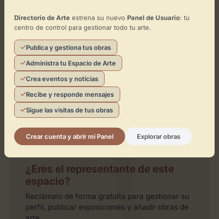
Galería Utopia Parkway
Directorio de Arte
estrena su nuevo
Panel de Usuario
: tu
Toca el mapa para interactuar
centro de control para gestionar todo tu arte.
Activar Mapa
Publica y gestiona tus obras
Administra tu Espacio de Arte
Crea eventos y noticias
Recibe y responde mensajes
Sigue las visitas de tus obras
Leaflet
| ©
OpenStreetMap
contributors
Crear cuenta y abrir mi Panel
Explorar obras
¿Eres el representante de este
espacio?
Reclámalo de forma gratuita para gestionar su
perfil, publicar exposiciones y añadir obras de
arte.