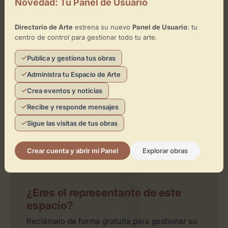
Novedad: Tu Panel de Usuario
×
Galería Yusto/Giner
Directorio de Arte
estrena su nuevo
Panel de Usuario
: tu
centro de control para gestionar todo tu arte.
Toca el mapa para interactuar
Publica y gestiona tus obras
Activar Mapa
Administra tu Espacio de Arte
Crea eventos y noticias
Recibe y responde mensajes
Sigue las visitas de tus obras
Leaflet
| ©
OpenStreetMap
contributors
Crear cuenta y abrir mi Panel
Explorar obras
¿Eres el representante de este
espacio?
Reclámalo de forma gratuita para gestionar su