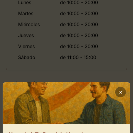
Lunes
de 10:00 - 20:00
Martes
de 10:00 - 20:00
Miércoles
de 10:00 - 20:00
Jueves
de 10:00 - 20:00
Viernes
de 10:00 - 20:00
Sábado
de 11:00 - 15:00
Ubicación de Galería Yusto/Giner
×
Cómo llegar
+
−