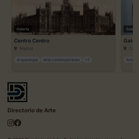
Galería
Galería
Centro Centro
Galer
Madrid
Ciuda
Arqueología
Arte contemporáneo
+1
Arte dig
Directorio de Arte