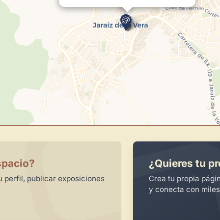
spacio?
¿Quieres tu pr
 perfil, publicar exposiciones
Crea tu propia pági
y conecta con miles