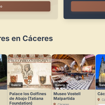
io
res en Cáceres
Galería
Galería
Gale
Palace los Golfines
Museo Vostell
Các
de Abajo (Tatiana
Malpartida
Cá
Foundation)
Cáceres