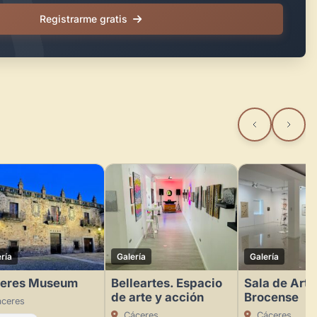
Registrarme gratis
ría
Galería
Galería
eres Museum
Belleartes. Espacio
Sala de Arte
de arte y acción
Brocense
ceres
Cáceres
Cáceres