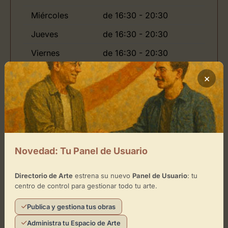
Miércoles
de 16:30 - 20:30
Jueves
de 16:30 - 20:30
Viernes
de 16:30 - 20:30
×
Ubicación de INVESTIGACIÓN Y
ARTE (ART ROOM)
Cómo llegar
Novedad: Tu Panel de Usuario
+
Directorio de Arte
estrena su nuevo
Panel de Usuario
: tu
−
centro de control para gestionar todo tu arte.
Publica y gestiona tus obras
×
INVESTIGACIÓN Y ARTE (ART ROOM)
Administra tu Espacio de Arte