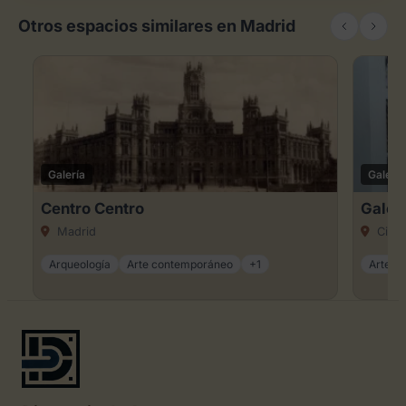
Otros espacios similares en Madrid
Galería
Galería
Centro Centro
Galer
Madrid
Ciuda
Arqueología
Arte contemporáneo
+1
Arte dig