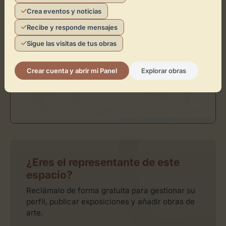
Crea eventos y noticias
Toca el mapa para interactuar
Recibe y responde mensajes
Activar Mapa
Sigue las visitas de tus obras
Crear cuenta y abrir mi Panel
Explorar obras
Leaflet
| ©
OpenStreetMap
contributors
¿Eres el representante de este
espacio?
Reclámalo de forma gratuita para gestionar su
perfil, publicar exposiciones y añadir obras de
arte.