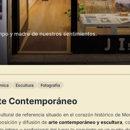
empo y madre de nuestros sentimientos.
mica
Escultura
Fotografía
Arte Contemporáneo
ltural de referencia situado en el corazón histórico de Mon
xposición y difusión de
arte contemporáneo y escultura
, c
 íntimo y profesional del lugar lo convierte en un punto de