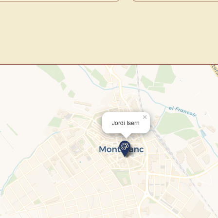
Novedad: Tu Panel 
Directorio de Arte
estrena su n
centro de control para gestionar 
Publica y gestiona tus obras
Administra tu Espacio de Arte
Recibe y responde mensajes
Sigue las visitas de tus obras
×
Jordi Isern
Crear cuenta y abrir mi Panel