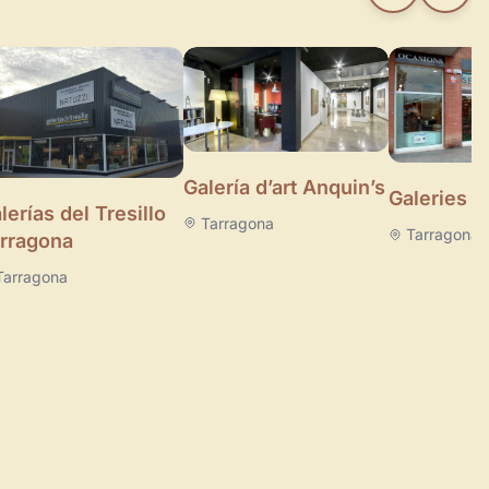
Galería d’art Anquin’s
Galeries 
lerías del Tresillo
Tarragona
Tarragona
rragona
Tarragona