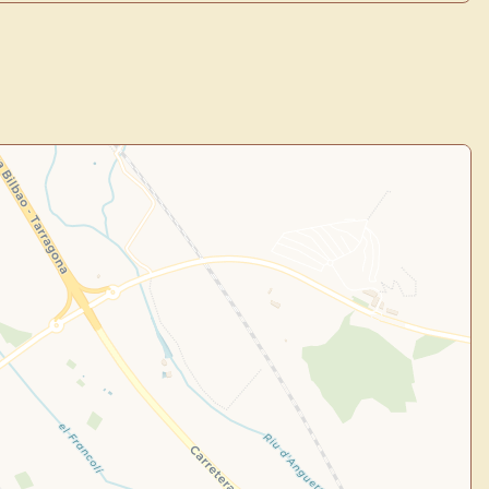
de Usuario
uevo
Panel de Usuario
: tu
todo tu arte.
Crea eventos y noticias
Explorar obras