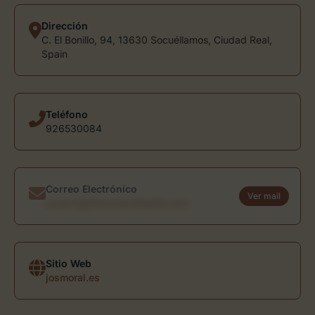
Dirección
C. El Bonillo, 94, 13630 Socuéllamos, Ciudad Real,
Spain
Teléfono
926530084
Correo Electrónico
Ver mail
usuario@directoriodearte.com
Sitio Web
josmoral.es