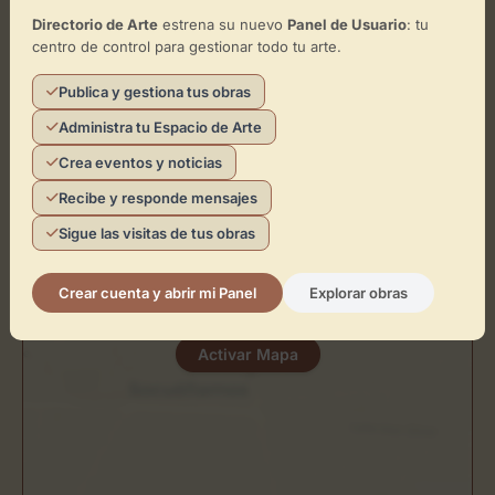
Directorio de Arte
estrena su nuevo
Panel de Usuario
: tu
Ubicación de Josmoral S L
centro de control para gestionar todo tu arte.
Cómo llegar
Publica y gestiona tus obras
Administra tu Espacio de Arte
+
Crea eventos y noticias
−
Recibe y responde mensajes
Sigue las visitas de tus obras
×
Josmoral S L
Crear cuenta y abrir mi Panel
Explorar obras
Toca el mapa para interactuar
Activar Mapa