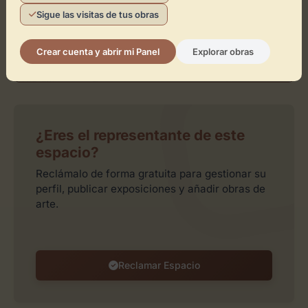
Sigue las visitas de tus obras
Crear cuenta y abrir mi Panel
Explorar obras
Leaflet
| ©
OpenStreetMap
contributors
¿Eres el representante de este
espacio?
Reclámalo de forma gratuita para gestionar su
perfil, publicar exposiciones y añadir obras de
arte.
Reclamar Espacio