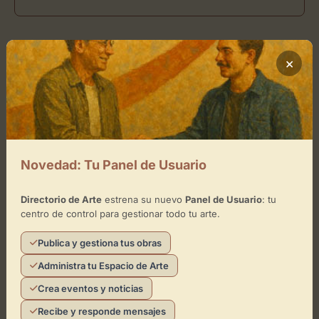
Ubicación de Le Mur Photo Gallery
×
and Book Store
Cómo llegar
+
Novedad: Tu Panel de Usuario
−
Directorio de Arte
estrena su nuevo
Panel de Usuario
: tu
×
centro de control para gestionar todo tu arte.
Le Mur Photo Gallery and Book Store
Publica y gestiona tus obras
Toca el mapa para interactuar
Administra tu Espacio de Arte
Activar Mapa
Crea eventos y noticias
Recibe y responde mensajes