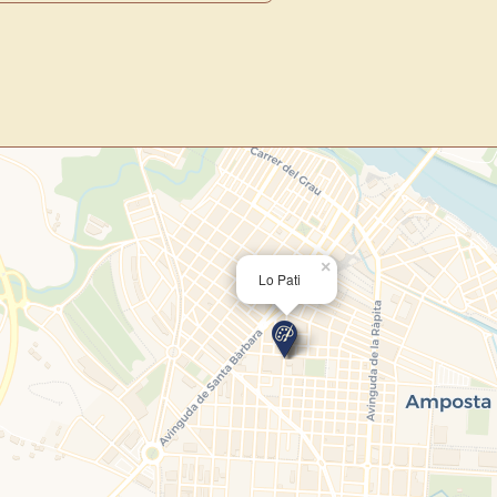
centro de control para gestionar 
Publica y gestiona tus obras
Administra tu Espacio de Arte
Recibe y responde mensajes
Sigue las visitas de tus obras
Crear cuenta y abrir mi Panel
×
Lo Pati