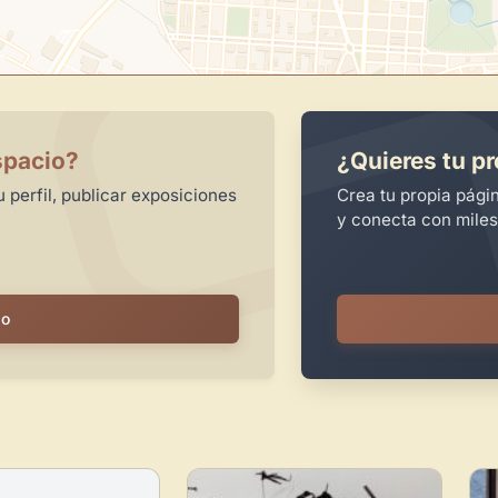
spacio?
¿Quieres tu pr
 perfil, publicar exposiciones
Crea tu propia pági
y conecta con miles
io