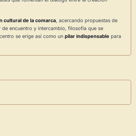
n cultural de la comarca
, acercando propuestas de
r de encuentro y intercambio, filosofía que se
 centro se erige así como un
pilar indispensable
para
×
de Usuario
uevo
Panel de Usuario
: tu