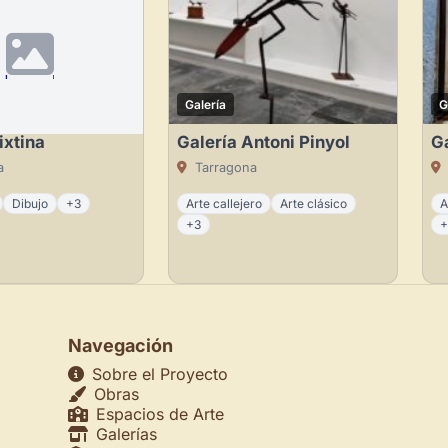
Galería
G
ixtina
Galería Antoni Pinyol
Ga
a
Tarragona
Dibujo
+3
Arte callejero
Arte clásico
A
+3
+
Navegación
Sobre el Proyecto
Obras
Espacios de Arte
Galerías