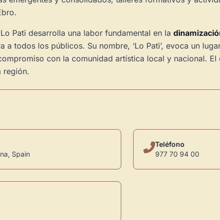
Ebro.
 Lo Pati desarrolla una labor fundamental en la
dinamizació
ra a todos los públicos. Su nombre, ‘Lo Pati’, evoca un luga
 compromiso con la comunidad artística local y nacional. El
a región.
Teléfono
na, Spain
977 70 94 00
Novedad: Tu Panel 
Directorio de Arte
estrena su n