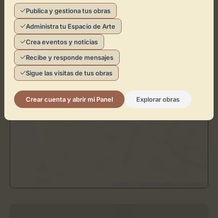
Publica y gestiona tus obras
+
Administra tu Espacio de Arte
−
Crea eventos y noticias
×
Recibe y responde mensajes
Luis Adelantado
Sigue las visitas de tus obras
Toca el mapa para interactuar
Crear cuenta y abrir mi Panel
Explorar obras
Activar Mapa
Leaflet
| ©
OpenStreetMap
contributors