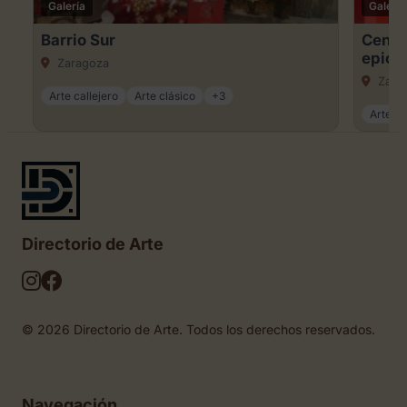
Galería
Galería
Barrio Sur
Centro
epice
Zaragoza
Zara
Arte callejero
Arte clásico
+3
Arte ca
Directorio de Arte
© 2026 Directorio de Arte. Todos los derechos reservados.
Navegación