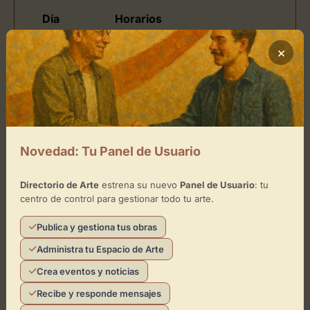
Día
Horarios
de 08:00 - 13:00, y de 15:00
×
Lunes
- 18:00
de 08:00 - 13:00, y de 15:00
Martes
- 18:00
de 08:00 - 13:00, y de 15:00
Miércoles
- 18:00
Novedad: Tu Panel de Usuario
de 08:00 - 13:00, y de 15:00
Jueves
- 18:00
Directorio de Arte
estrena su nuevo
Panel de Usuario
: tu
centro de control para gestionar todo tu arte.
Viernes
de 08:00 - 15:00
Sábado
Publica y gestiona tus obras
Administra tu Espacio de Arte
Domingo
Crea eventos y noticias
Recibe y responde mensajes