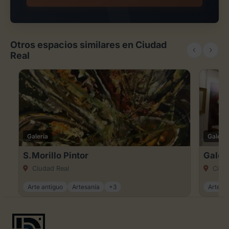
Otros espacios similares en Ciudad
Real
Galería
Galería
S.Morillo Pintor
Galer
Ciudad Real
Ciuda
Arte antiguo
Artesanía
+3
Arte an