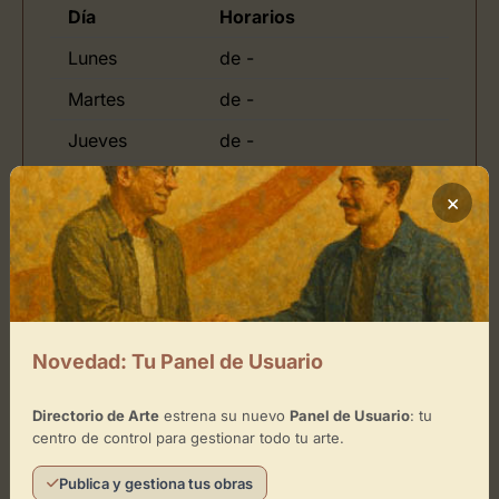
Día
Horarios
Lunes
de -
Martes
de -
Jueves
de -
Viernes
de 20:30 - 04:00
×
Domingo
de 12:00 - 20:00
Ubicación de Monkey Blue
Novedad: Tu Panel de Usuario
Cómo llegar
Directorio de Arte
estrena su nuevo
Panel de Usuario
: tu
centro de control para gestionar todo tu arte.
Publica y gestiona tus obras