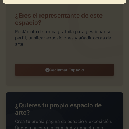
¿Eres el representante de este
espacio?
Reclámalo de forma gratuita para gestionar su
perfil, publicar exposiciones y añadir obras de
arte.
Reclamar Espacio
¿Quieres tu propio espacio de
arte?
Crea tu propia página de espacio y exposición.
Únete a nuestra comunidad y conecta con