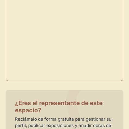
Directorio de Arte
estrena su nuevo
Panel de Usuario
: tu
centro de control para gestionar todo tu arte.
Publica y gestiona tus obras
Administra tu Espacio de Arte
Crea eventos y noticias
Recibe y responde mensajes
Sigue las visitas de tus obras
Crear cuenta y abrir mi Panel
Explorar obras
¿Eres el representante de este
espacio?
Reclámalo de forma gratuita para gestionar su
perfil, publicar exposiciones y añadir obras de