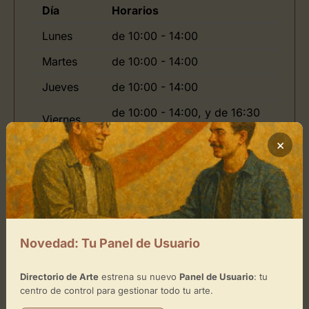
Día
Horarios
Lunes
de 10:00 - 14:00
Martes
de 10:00 - 14:00
Jueves
de 10:00 - 14:00
de 10:00 - 14:00, y de 16:30
Viernes
- 20:30
×
Domingo
de -
Ubicación de Nueva Imagen
Peluqueria
Novedad: Tu Panel de Usuario
Cómo llegar
Directorio de Arte
estrena su nuevo
Panel de Usuario
: tu
centro de control para gestionar todo tu arte.