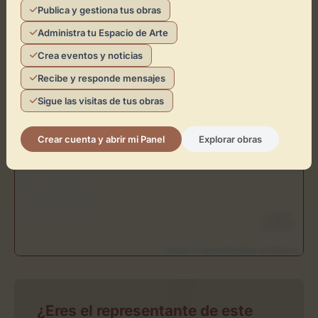
+
Publica y gestiona tus obras
−
Administra tu Espacio de Arte
Crea eventos y noticias
×
Nueva Imagen Peluqueria
Recibe y responde mensajes
Sigue las visitas de tus obras
Toca el mapa para interactuar
Activar Mapa
Crear cuenta y abrir mi Panel
Explorar obras
Leaflet
| ©
OpenStreetMap
contributors
¿Eres el representante de este