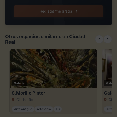
Registrarme gratis
Otros espacios similares en Ciudad
Real
Galería
Galería
S.Morillo Pintor
Galer
Ciudad Real
Ciuda
Arte antiguo
Artesanía
+3
Arte an