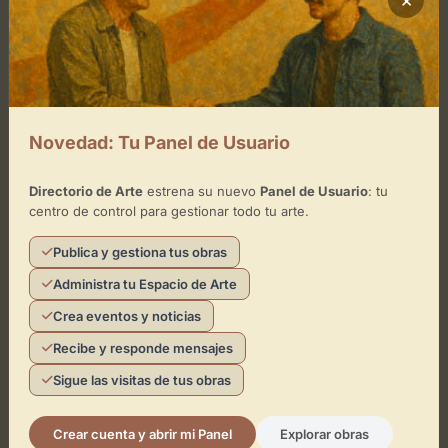
Cómo llegar
+
−
Novedad: Tu Panel de Usuario
×
Photomax
Directorio de Arte
estrena su nuevo
Panel de Usuario
: tu
centro de control para gestionar todo tu arte.
Toca el mapa para interactuar
Publica y gestiona tus obras
Activar Mapa
Administra tu Espacio de Arte
Crea eventos y noticias
Recibe y responde mensajes
Sigue las visitas de tus obras
Crear cuenta y abrir mi Panel
Explorar obras
Leaflet
| ©
OpenStreetMap
contributors