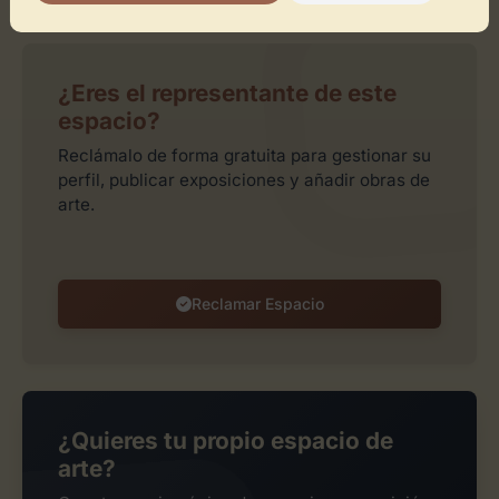
¿Eres el representante de este
espacio?
Reclámalo de forma gratuita para gestionar su
perfil, publicar exposiciones y añadir obras de
arte.
Reclamar Espacio
¿Quieres tu propio espacio de
arte?