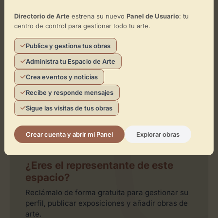
Directorio de Arte
estrena su nuevo
Panel de Usuario
: tu
Toca el mapa para interactuar
centro de control para gestionar todo tu arte.
Activar Mapa
Publica y gestiona tus obras
Administra tu Espacio de Arte
Crea eventos y noticias
Recibe y responde mensajes
Sigue las visitas de tus obras
Leaflet
| ©
OpenStreetMap
contributors
Crear cuenta y abrir mi Panel
Explorar obras
¿Eres el representante de este
espacio?
Reclámalo de forma gratuita para gestionar su
perfil, publicar exposiciones y añadir obras de
arte.