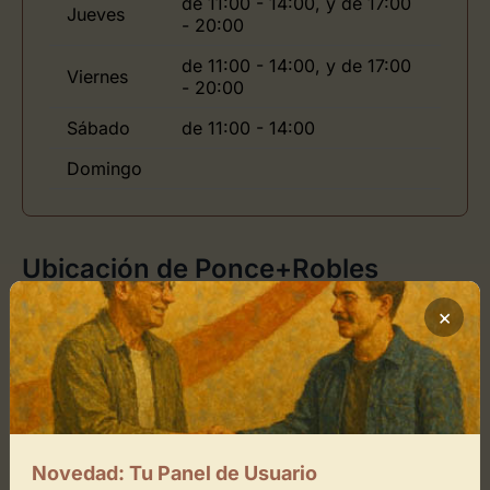
de 11:00 - 14:00, y de 17:00
Jueves
- 20:00
de 11:00 - 14:00, y de 17:00
Viernes
- 20:00
Sábado
de 11:00 - 14:00
Domingo
Ubicación de Ponce+Robles
×
Cómo llegar
+
−
Novedad: Tu Panel de Usuario
×
Ponce+Robles