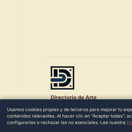
Directorio de Arte
Usamos cookies propias y de terceros para mejorar tu expe
© 2026 Directorio de Arte. Todos los der
reservados.
contenidos relevantes. Al hacer clic en "Aceptar todas", a
configurarlas o rechazar las no esenciales. Lee nuestra
Po