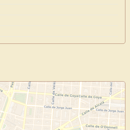
×
de Usuario
uevo
Panel de Usuario
: tu
todo tu arte.
Crea eventos y noticias
Explorar obras