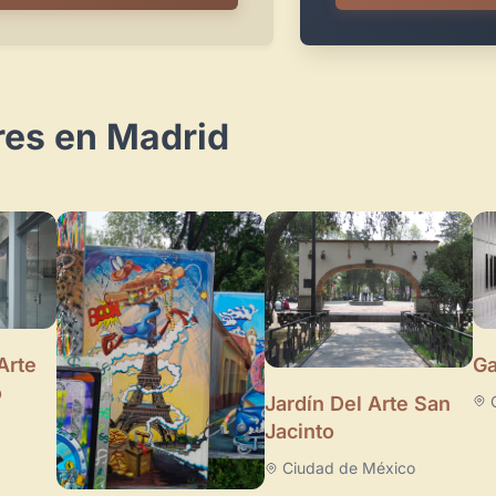
res en Madrid
Arte
Ga
o
Jardín Del Arte San
Jacinto
Ciudad de México