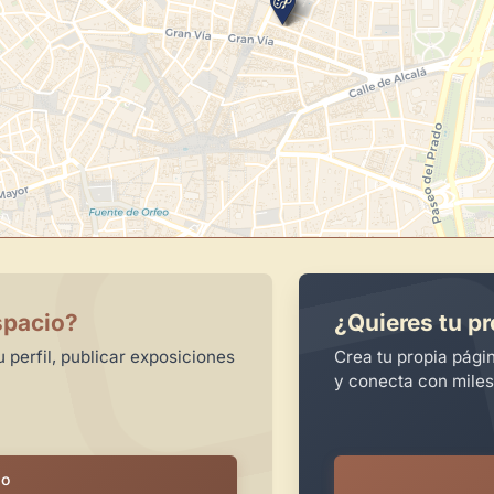
spacio?
¿Quieres tu pr
 perfil, publicar exposiciones
Crea tu propia pági
y conecta con miles
io