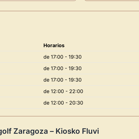
Horarios
Novedad: Tu Panel 
de 17:00 - 19:30
de 17:00 - 19:30
Directorio de Arte
estrena su n
centro de control para gestionar 
de 17:00 - 19:30
de 12:00 - 22:00
Publica y gestiona tus obras
Administra tu Espacio de Arte
de 12:00 - 20:30
Recibe y responde mensajes
Sigue las visitas de tus obras
olf Zaragoza – Kiosko Fluvi
Crear cuenta y abrir mi Panel