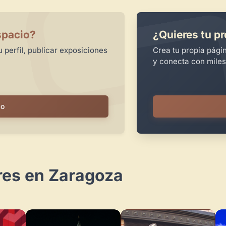
spacio?
¿Quieres tu pr
 perfil, publicar exposiciones
Crea tu propia pági
y conecta con miles
io
res en Zaragoza