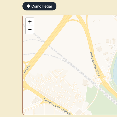
Cómo llegar
+
−