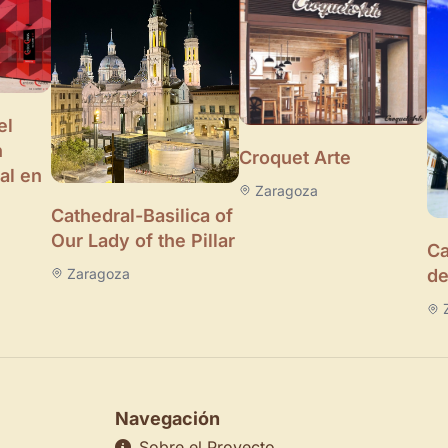
el
n
Croquet Arte
al en
Zaragoza
Cathedral-Basilica of
Our Lady of the Pillar
Ca
Zaragoza
de
Navegación
Sobre el Proyecto