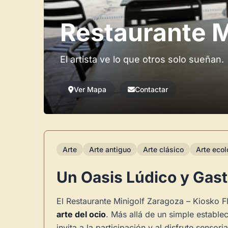
Restaurante M
El artista ve lo que otros solo sueñan.
Ver Mapa
Contactar
Arte
Arte antiguo
Arte clásico
Arte ecol
Un Oasis Lúdico y Gast
El Restaurante Minigolf Zaragoza – Kiosko F
arte del ocio
. Más allá de un simple estable
invita a la participación y al disfrute senso