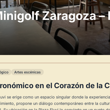
inigolf Zaragoza – 
ógico
Artes escénicas
ronómico en el Corazón de la 
luvi se erige como un espacio singular donde la experienci
cimiento, propone un diálogo contemporáneo entre la cultur
rial. Su ubicación en la Plaza Fluvi lo convierte en un pun