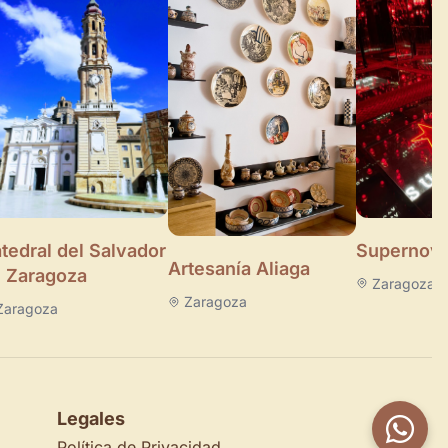
Supernova
tedral del Salvador
Artesanía Aliaga
 Zaragoza
Zaragoza
Zaragoza
Zaragoza
Legales
Política de Privacidad