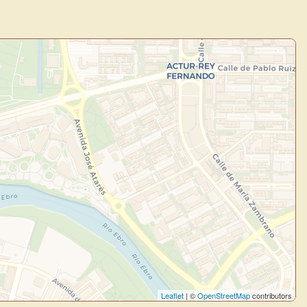
Leaflet
| ©
OpenStreetMap
contributors