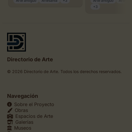
Arte antiguo
Artesanía
+3
Arte antiguo
Arte mi
+3
Directorio de Arte
© 2026 Directorio de Arte. Todos los derechos reservados.
Navegación
Sobre el Proyecto
Obras
Espacios de Arte
Galerías
Museos