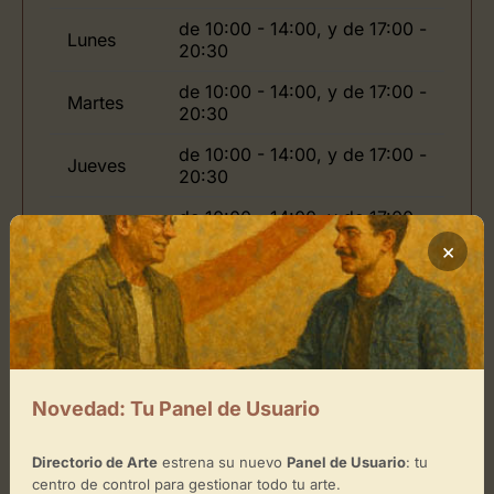
de 10:00 - 14:00, y de 17:00 -
Lunes
20:30
de 10:00 - 14:00, y de 17:00 -
Martes
20:30
de 10:00 - 14:00, y de 17:00 -
Jueves
20:30
de 10:00 - 14:00, y de 17:00 -
Viernes
20:30
×
Domingo
de -
Ubicación de Retratos Gloria
Novedad: Tu Panel de Usuario
Cómo llegar
Directorio de Arte
estrena su nuevo
Panel de Usuario
: tu
centro de control para gestionar todo tu arte.