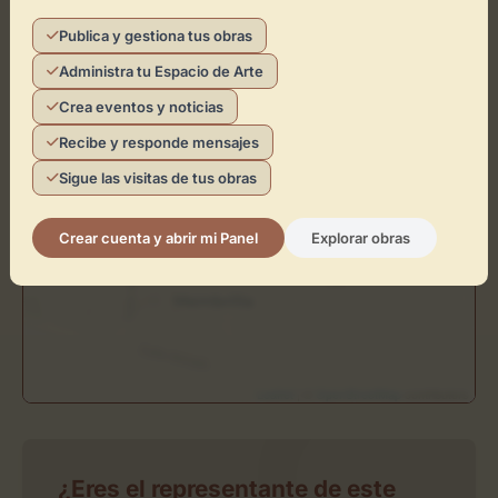
+
−
Publica y gestiona tus obras
Administra tu Espacio de Arte
×
Crea eventos y noticias
Retratos Gloria
Recibe y responde mensajes
Toca el mapa para interactuar
Sigue las visitas de tus obras
Activar Mapa
Crear cuenta y abrir mi Panel
Explorar obras
Leaflet
| ©
OpenStreetMap
contributors
¿Eres el representante de este