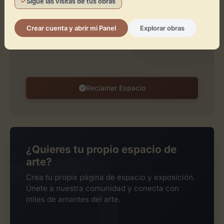
Sigue las visitas de tus obras
espacio?
Reclámalo de forma gratuita para gestionar su
Crear cuenta y abrir mi Panel
Explorar obras
perfil, publicar exposiciones y añadir obras de
arte.
Reclamar Espacio
¿Quieres tu propio espacio de
arte?
Crea tu propia página de espacio y exposición.
Únete a nuestra comunidad y conecta con
miles de amantes del arte.