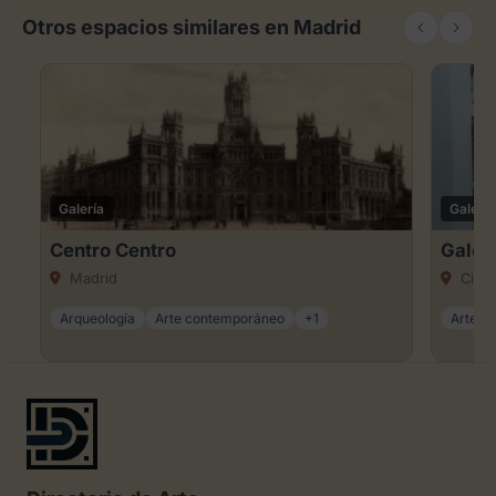
Otros espacios similares en Madrid
Galería
Galería
Centro Centro
Galer
Madrid
Ciuda
Arqueología
Arte contemporáneo
+1
Arte dig