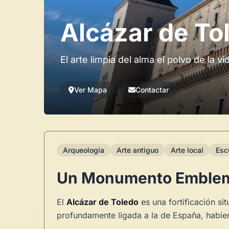
Alcázar de To
El arte limpia del alma el polvo de la vi
Ver Mapa
Contactar
Arqueología
Arte antiguo
Arte local
Esc
Un Monumento Emblem
El
Alcázar de Toledo
es una fortificación si
profundamente ligada a la de España, habien