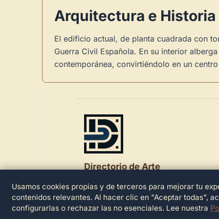
Arquitectura e Historia
El edificio actual, de planta cuadrada con t
Guerra Civil Española. En su interior alberg
contemporánea, convirtiéndolo en un centro d
Directorio de Arte
Usamos cookies propias y de terceros para mejorar tu expe
© 2026 Directorio de Arte. Todos los der
reservados.
contenidos relevantes. Al hacer clic en "Aceptar todas", a
configurarlas o rechazar las no esenciales. Lee nuestra
Po