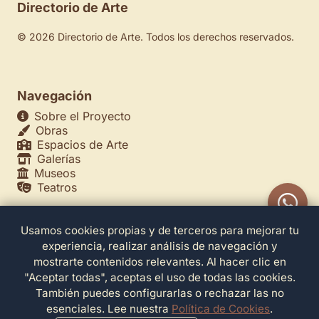
Directorio de Arte
© 2026 Directorio de Arte. Todos los derechos reservados.
Navegación
Sobre el Proyecto
Obras
Espacios de Arte
Galerías
Museos
Teatros
Usamos cookies propias y de terceros para mejorar tu
Legales
experiencia, realizar análisis de navegación y
Política de Privacidad
mostrarte contenidos relevantes. Al hacer clic en
Política de Cookies
"Aceptar todas", aceptas el uso de todas las cookies.
Configuración de Cookies
También puedes configurarlas o rechazar las no
Términos de Servicio
esenciales. Lee nuestra
Política de Cookies
.
Contacto