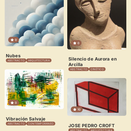
Recibe y responde mensajes
Sigue las visitas de tus obras
Crear cuenta y abrir mi Panel
Explorar obras
0
0
Nubes
Silencio de Aurora en
ABSTRACTO
ARQUITECTURA
Arcilla
ABSTRACTO
CINÉTICO
0
10
Vibración Salvaje
ABSTRACTO
CONTEMPORÁNEO
JOSE PEDRO CROFT
ABSTRACTO
ARQUITECTURA