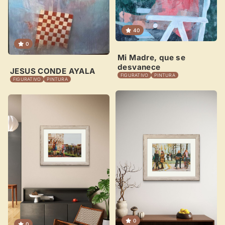
Crear cuenta y abrir mi Panel
Explorar obras
40
0
Mi Madre, que se
desvanece
JESUS CONDE AYALA
FIGURATIVO
PINTURA
FIGURATIVO
PINTURA
0
0