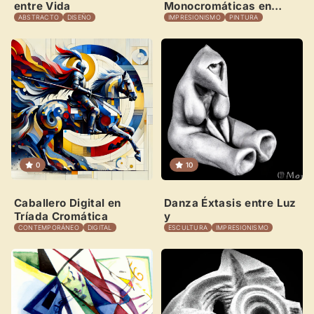
Recibe y responde mensajes
entre Vida
Monocromáticas en
Arcilla
ABSTRACTO
DISEÑO
IMPRESIONISMO
PINTURA
Sigue las visitas de tus obras
Crear cuenta y abrir mi Panel
Explorar obras
0
10
Caballero Digital en
Danza Éxtasis entre Luz
Tríada Cromática
y
CONTEMPORÁNEO
DIGITAL
ESCULTURA
IMPRESIONISMO