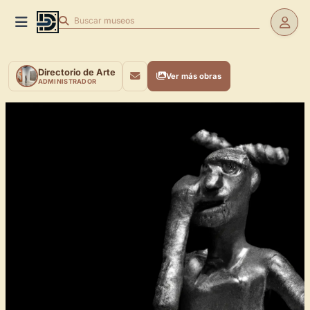
Buscar
museos
Directorio de Arte
Ver más obras
ADMINISTRADOR