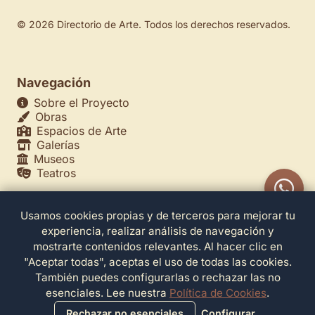
© 2026 Directorio de Arte. Todos los derechos reservados.
Navegación
Sobre el Proyecto
Obras
Espacios de Arte
Galerías
Museos
Teatros
Usamos cookies propias y de terceros para mejorar tu
Legales
experiencia, realizar análisis de navegación y
Política de Privacidad
mostrarte contenidos relevantes. Al hacer clic en
Política de Cookies
"Aceptar todas", aceptas el uso de todas las cookies.
Configuración de Cookies
También puedes configurarlas o rechazar las no
Términos de Servicio
esenciales. Lee nuestra
Política de Cookies
.
Contacto
Rechazar no esenciales
Configurar