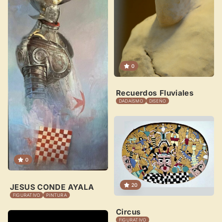
0
Recuerdos Fluviales
DADAÍSMO
DISEÑO
0
20
JESUS CONDE AYALA
FIGURATIVO
PINTURA
Circus
FIGURATIVO