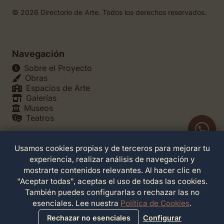
© 2026 Directorio de Arte. Todos los derechos reservados.
Navegación
Sobre el Proyecto
Obras
Espacios de Arte
Galerías
Museos
Teatros
Usamos cookies propias y de terceros para mejorar tu
Legales
experiencia, realizar análisis de navegación y
Política de Privacidad
mostrarte contenidos relevantes. Al hacer clic en
Política de Cookies
"Aceptar todas", aceptas el uso de todas las cookies.
Configuración de Cookies
También puedes configurarlas o rechazar las no
Términos de Servicio
esenciales. Lee nuestra
Política de Cookies
.
Contacto
Rechazar no esenciales
Configurar