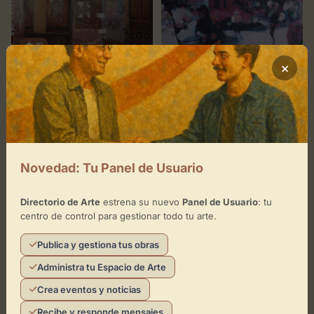
10
×
Calle 5C. Caballeros.
CONCEPTUAL
CONTEMPORÁNEO
20
C. Córdoba
Novedad: Tu Panel de Usuario
CONCEPTUAL
CONTEMPORÁNEO
Directorio de Arte
estrena su nuevo
Panel de Usuario
: tu
centro de control para gestionar todo tu arte.
Publica y gestiona tus obras
Administra tu Espacio de Arte
Crea eventos y noticias
0
0
Recibe y responde mensajes