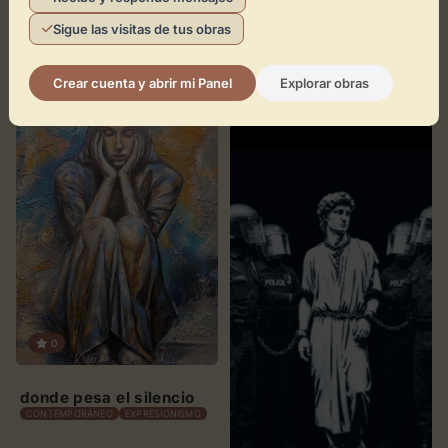
Serie Caminar, Andar
Sigue las visitas de tus obras
Mujer con abanico
«Brooklyn»
FIGURATIVO
CONTEMPORÁNEO
FIGURATIVO
Crear cuenta y abrir mi Panel
Explorar obras
0
donde pesa el silencio
CONTEMPORÁNEO
EXPRESIONISMO