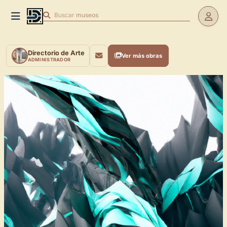
Buscar
museos
Directorio de Arte
Ver más obras
ADMINISTRADOR