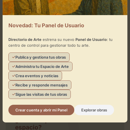
−
×
Ideal Theater Cinema
Novedad: Tu Panel de Usuario
Toca el mapa para interactuar
Directorio de Arte
estrena su nuevo
Panel de Usuario
: tu
centro de control para gestionar todo tu arte.
Activar Mapa
Publica y gestiona tus obras
Administra tu Espacio de Arte
Crea eventos y noticias
Recibe y responde mensajes
Sigue las visitas de tus obras
Leaflet
| ©
OpenStreetMap
contributors
Crear cuenta y abrir mi Panel
Explorar obras
¿Eres el representante de este
espacio?