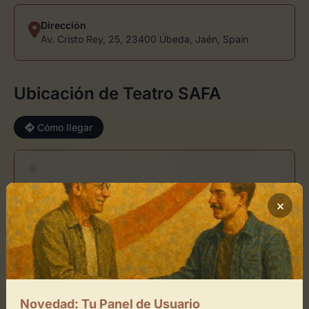
Dirección
Av. Cristo Rey, 25, 23400 Úbeda, Jaén, Spain
Ubicación de Teatro SAFA
Cómo llegar
+
−
×
×
Teatro SAFA
Toca el mapa para interactuar
Activar Mapa
Novedad: Tu Panel de Usuario