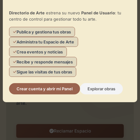
Directorio de Arte
estrena su nuevo
Panel de Usuario
: tu
centro de control para gestionar todo tu arte.
Publica y gestiona tus obras
Administra tu Espacio de Arte
Leaflet
| ©
OpenStreetMap
contributors
Crea eventos y noticias
Recibe y responde mensajes
¿Eres el representante de este
Sigue las visitas de tus obras
espacio?
Reclámalo de forma gratuita para gestionar su
Crear cuenta y abrir mi Panel
Explorar obras
perfil, publicar exposiciones y añadir obras de
arte.
Reclamar Espacio