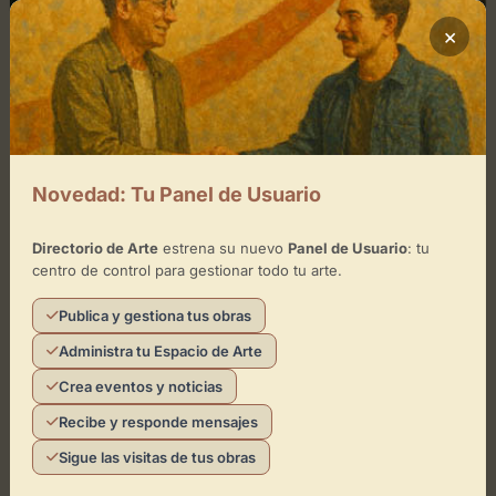
×
Novedad: Tu Panel de Usuario
enero 2, 2025
0
Directorio de Arte
estrena su nuevo
Panel de Usuario
: tu
centro de control para gestionar todo tu arte.
Bòlit
Publica y gestiona tus obras
Bòlit: Centre d'Art Contemporani es un punto de
Administra tu Espacio de Arte
referencia en Girona para las artes visuales
contemporáneas. Este centro impulsa la creación,
Crea eventos y noticias
difusión y debate sobre...
Recibe y responde mensajes
Sigue las visitas de tus obras
Leer artículo
Directorio de Arte