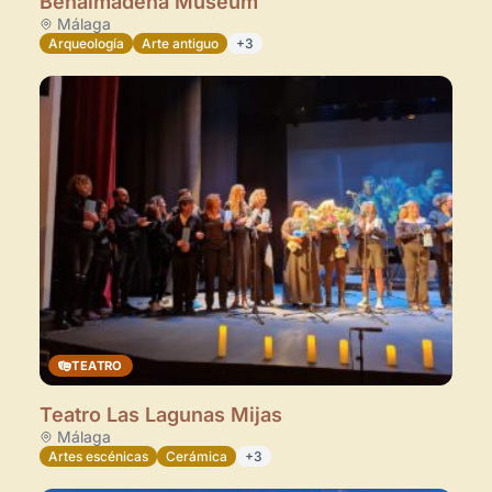
Benalmádena Museum
Málaga
Arqueología
Arte antiguo
+3
TEATRO
Teatro Las Lagunas Mijas
Málaga
Artes escénicas
Cerámica
+3