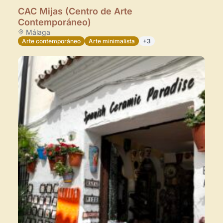
CAC Mijas (Centro de Arte
Contemporáneo)
Málaga
Arte contemporáneo
Arte minimalista
+3
×
Novedad: Tu Panel de Usuario