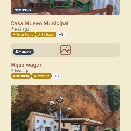
MUSEO
Casa Museo Municipal
Málaga
Arte antiguo
Arte local
+3
MUSEO
Mijas wagon
Málaga
Arte local
Artesanía
+3