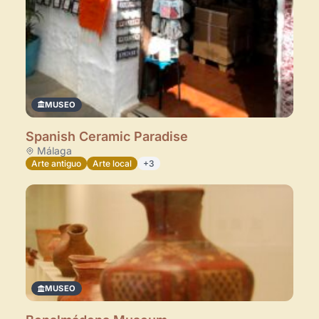
Directorio de Arte
estrena su nuevo
Panel de Usuario
: tu
centro de control para gestionar todo tu arte.
Publica y gestiona tus obras
Administra tu Espacio de Arte
Crea eventos y noticias
MUSEO
Recibe y responde mensajes
Spanish Ceramic Paradise
Sigue las visitas de tus obras
Málaga
Arte antiguo
Arte local
+3
Crear cuenta y abrir mi Panel
Explorar obras
MUSEO
Espacios en la zona