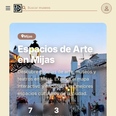
Buscar
teatros
Mijas
Espacios de Arte
en Mijas
Descubre galerías de arte, museos y
teatros en Mijas. Explora el mapa
interactivo y encuentra los mejores
espacios culturales de la ciudad.
Espacios de Arte en Mijas
7
3