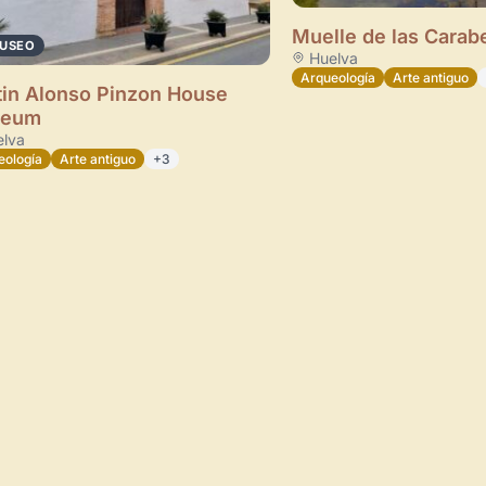
Muelle de las Carab
USEO
Huelva
Arqueología
Arte antiguo
in Alonso Pinzon House
eum
lva
eología
Arte antiguo
+3
Novedad: Tu Panel 
Directorio de Arte
estrena su n
centro de control para gestionar 