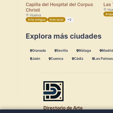
Capilla del Hospital del Corpus
Las 
Christi
Hue
Arqu
Huelva
Arte antiguo
Arte local
+3
Explora más ciudades
Granada
Sevilla
Málaga
Madri
Jaén
Cuenca
Cádiz
Las Palmas
Directorio de Arte