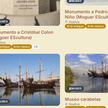
MUSEO
Monumento a Pedro
Niño (Moguer EScult
Huelva
USEO
Arte antiguo
Arte clásico
mento a Cristóbal Colon
uer EScultura)
lva
antiguo
Arte clásico
+3
MUSEO
Museo carabelas
USEO
Huelva