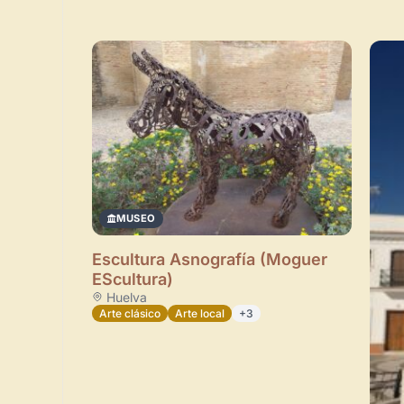
MUSEO
Escultura Asnografía (Moguer
EScultura)
Huelva
Arte clásico
Arte local
+3