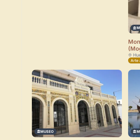
M
Monu
(Mog
Hue
Arte 
MUSEO
M