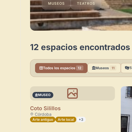
MUSEOS
TEATROS
12 espacios encontrados 
Todos los espacios
Museos
T
12
11
MUSEO
Coto Silillos
Córdoba
Arte antiguo
Arte local
+3