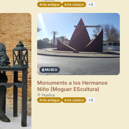
Arte antiguo
Arte clásico
+3
Crea eventos y noticias
Explorar obras
MUSEO
Monumento a los Hermanos
Niño (Moguer EScultura)
Huelva
Arte antiguo
Arte clásico
+3