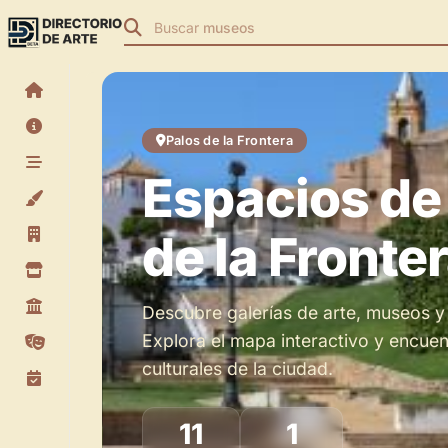
Buscar
museos
Palos de la Frontera
Espacios de 
de la Fronte
Espacios de Arte en Palos de la Frontera
Descubre galerías de arte, museos y 
Explora el mapa interactivo y encuen
culturales de la ciudad.
11
1