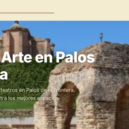
Arte en Palos
ra
teatros en Palos de la Frontera.
tra los mejores espacios
Espacios en