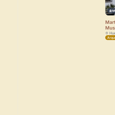
M
Mart
Mus
Hue
Arqu