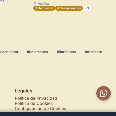
+3
Huelva
Arte clásico
Artes escénicas
+3
uadalajara
Salamanca
Barcelona
Albacete
Legales
Política de Privacidad
Política de Cookies
Configuración de Cookies
Términos de Servicio