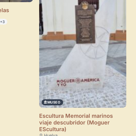
elas
+3
×
MUSEO
de Usuario
Escultura Memorial marinos
viaje descubridor (Moguer
uevo
Panel de Usuario
: tu
EScultura)
todo tu arte.
Huelva