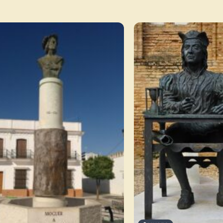
Publica y gestiona tus obras
Administra tu Espacio de Arte
Recibe y responde mensajes
Sigue las visitas de tus obras
Crear cuenta y abrir mi Panel