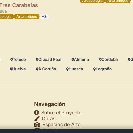
Arqueología
Arte antiguo
Tres Carabelas
lva
eología
Arte antiguo
+3
d
Toledo
Ciudad Real
Almería
Córdoba
G
Huelva
A Coruña
Huesca
Logroño
Navegación
Sobre el Proyecto
Obras
Espacios de Arte
Galerías