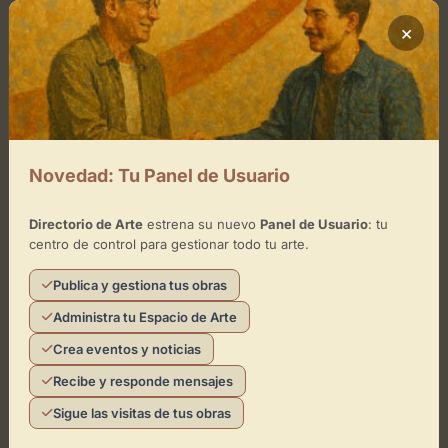
−
×
×
Altanza
Toca el mapa para interactuar
Activar Mapa
Novedad: Tu Panel de Usuario
Directorio de Arte
estrena su nuevo
Panel de Usuario
: tu
centro de control para gestionar todo tu arte.
Publica y gestiona tus obras
Administra tu Espacio de Arte
Leaflet
| ©
OpenStreetMap
contributors
Crea eventos y noticias
Recibe y responde mensajes
¿Eres el representante de este
Sigue las visitas de tus obras
espacio?