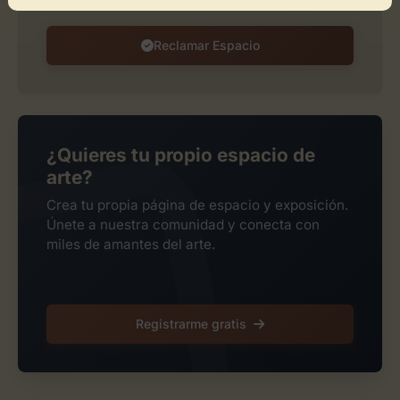
Reclamar Espacio
¿Quieres tu propio espacio de
arte?
Crea tu propia página de espacio y exposición.
Únete a nuestra comunidad y conecta con
miles de amantes del arte.
Registrarme gratis