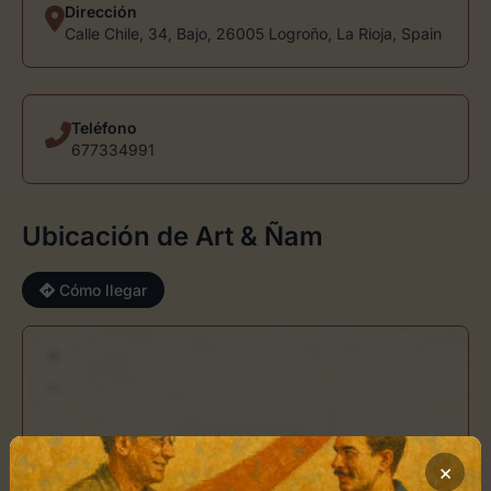
Dirección
Calle Chile, 34, Bajo, 26005 Logroño, La Rioja, Spain
Teléfono
677334991
Ubicación de Art & Ñam
Cómo llegar
+
−
×
Art & Ñam
×