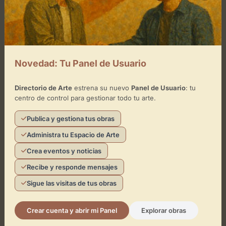
Toca el mapa para interactuar
Activar Mapa
Novedad: Tu Panel de Usuario
Directorio de Arte
estrena su nuevo
Panel de Usuario
: tu
centro de control para gestionar todo tu arte.
Leaflet
| ©
OpenStreetMap
contributors
Publica y gestiona tus obras
Administra tu Espacio de Arte
Crea eventos y noticias
¿Eres el representante de este
espacio?
Recibe y responde mensajes
Sigue las visitas de tus obras
Reclámalo de forma gratuita para gestionar su
perfil, publicar exposiciones y añadir obras de
arte.
Crear cuenta y abrir mi Panel
Explorar obras