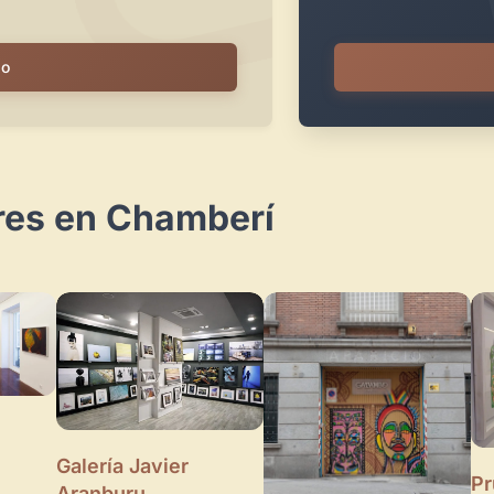
io
ares en Chamberí
Galería Javier
Pr
Aranburu