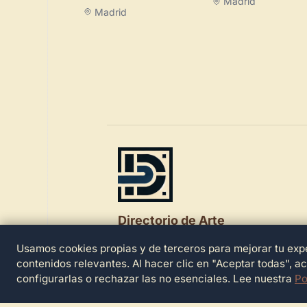
Madrid
Madrid
Directorio de Arte
Usamos cookies propias y de terceros para mejorar tu expe
© 2026 Directorio de Arte. Todos los der
reservados.
contenidos relevantes. Al hacer clic en "Aceptar todas", a
configurarlas o rechazar las no esenciales. Lee nuestra
Po