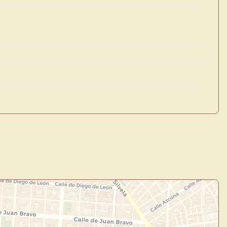
×
de Usuario
uevo
Panel de Usuario
: tu
todo tu arte.
Crea eventos y noticias
Explorar obras