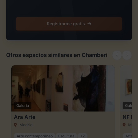
Registrarme gratis
Otros espacios similares en Chamberí
Galería
Galería
Ara Arte
NF Ni
Madrid
Madr
Arte contemporáneo
Escultura
+2
Arte c