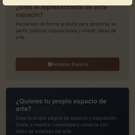
¿Eres el representante de este
espacio?
Reclámalo de forma gratuita para gestionar su
perfil, publicar exposiciones y añadir obras de
arte.
Reclamar Espacio
¿Quieres tu propio espacio de
arte?
Crea tu propia página de espacio y exposición.
Únete a nuestra comunidad y conecta con
miles de amantes del arte.