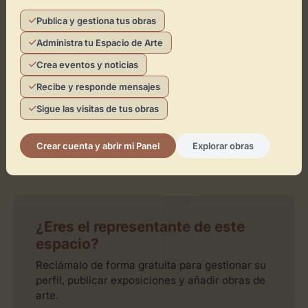
Publica y gestiona tus obras
Toca el mapa para interactuar
Administra tu Espacio de Arte
Activar Mapa
Crea eventos y noticias
Recibe y responde mensajes
Sigue las visitas de tus obras
Crear cuenta y abrir mi Panel
Explorar obras
Leaflet
| ©
OpenStreetMap
contributors
¿Eres el representante de este
espacio?
Reclámalo de forma gratuita para gestionar su
perfil, publicar exposiciones y añadir obras de
arte.