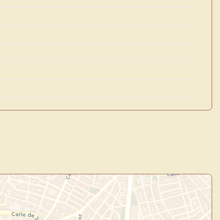
×
de Usuario
uevo
Panel de Usuario
: tu
todo tu arte.
Crea eventos y noticias
Explorar obras