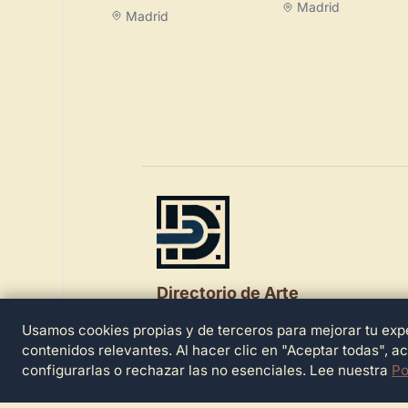
Madrid
Madrid
Directorio de Arte
Usamos cookies propias y de terceros para mejorar tu expe
© 2026 Directorio de Arte. Todos los der
reservados.
contenidos relevantes. Al hacer clic en "Aceptar todas", a
configurarlas o rechazar las no esenciales. Lee nuestra
Po