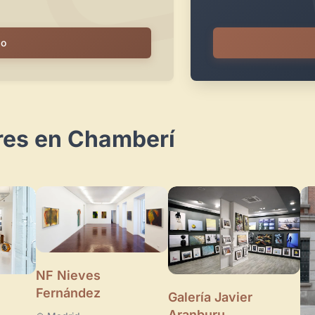
io
ares en Chamberí
NF Nieves
Fernández
Galería Javier
Aranburu