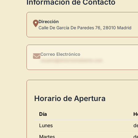
Información de Contacto
Dirección
Calle De García De Paredes 76, 28010 Madrid
Correo Electrónico
usuario@directoriodearte.com
Horario de Apertura
Día
H
Lunes
d
Martes
d