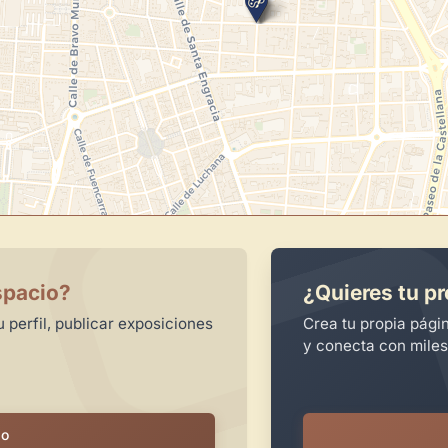
spacio?
¿Quieres tu pr
 perfil, publicar exposiciones
Crea tu propia pági
y conecta con miles
io