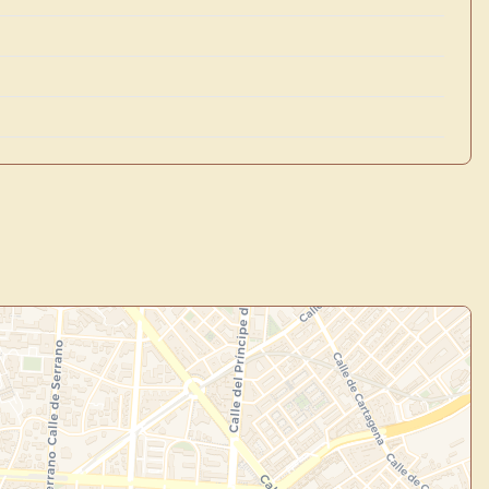
uevo
Panel de Usuario
: tu
todo tu arte.
Crea eventos y noticias
Explorar obras