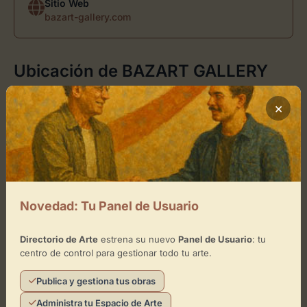
Sitio Web
bazart-gallery.com
Ubicación de BAZART GALLERY
Cómo llegar
×
+
−
×
Novedad: Tu Panel de Usuario
BAZART GALLERY
Directorio de Arte
estrena su nuevo
Panel de Usuario
: tu
Toca el mapa para interactuar
centro de control para gestionar todo tu arte.
Activar Mapa
Publica y gestiona tus obras
Administra tu Espacio de Arte