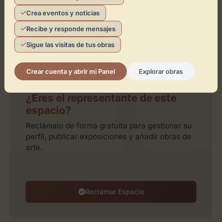
Crea eventos y noticias
Recibe y responde mensajes
Sigue las visitas de tus obras
Leaflet
| ©
OpenStreetMap
contributors
Crear cuenta y abrir mi Panel
Explorar obras
¿Eres el representante de este
espacio?
Reclámalo de forma gratuita para gestionar su
perfil, publicar exposiciones y añadir obras de
arte.
Reclamar Espacio