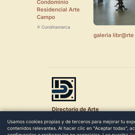
Condominio
Residencial Arte
Campo
Cundinamarca
galeria libr@rte
Directorio de Arte
Usamos cookies propias y de terceros para mejorar tu expe
© 2026 Directorio de Arte. Todos los der
reservados.
contenidos relevantes. Al hacer clic en "Aceptar todas", a
configurarlas o rechazar las no esenciales. Lee nuestra
Po