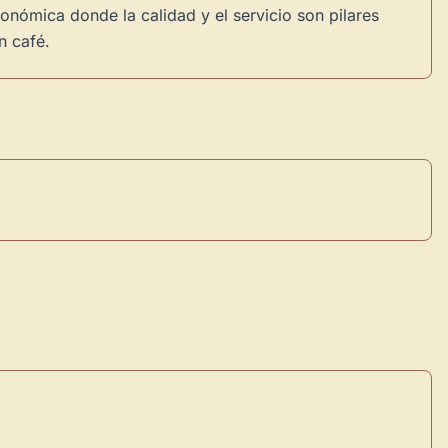
nómica donde la calidad y el servicio son pilares
n café.
×
de Usuario
uevo
Panel de Usuario
: tu
todo tu arte.