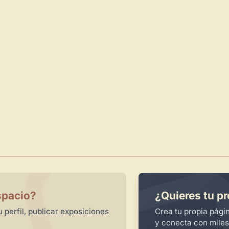
Publica y gestiona tus obras
Administra tu Espacio de Arte
Recibe y responde mensajes
Sigue las visitas de tus obras
Crear cuenta y abrir mi Panel
spacio?
¿Quieres tu pr
 perfil, publicar exposiciones
Crea tu propia pági
y conecta con miles