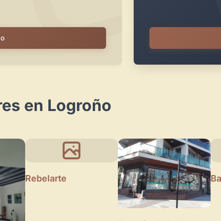
io
res en Logroño
Rebelarte
Ba