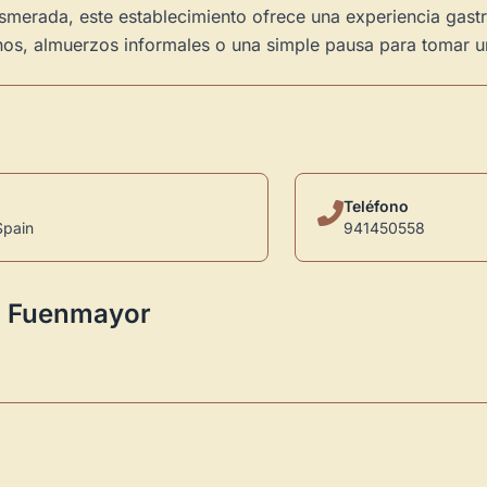
erada, este establecimiento ofrece una experiencia gastro
unos, almuerzos informales o una simple pausa para tomar u
Teléfono
Spain
941450558
da Fuenmayor
Novedad: Tu Panel 
Directorio de Arte
estrena su n
centro de control para gestionar 