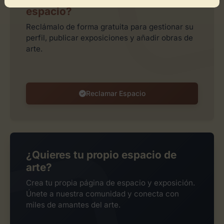
espacio?
Reclámalo de forma gratuita para gestionar su
perfil, publicar exposiciones y añadir obras de
arte.
Reclamar Espacio
¿Quieres tu propio espacio de
arte?
Crea tu propia página de espacio y exposición.
Únete a nuestra comunidad y conecta con
miles de amantes del arte.