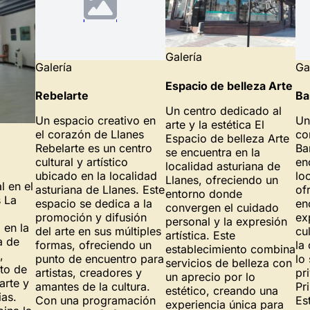
Galería
Galería
Ga
Espacio de belleza Arte
Rebelarte
Ba
Un centro dedicado al
Un espacio creativo en
Un
arte y la estética El
el corazón de Llanes
co
Espacio de belleza Arte
Rebelarte es un centro
Ba
se encuentra en la
cultural y artístico
en
localidad asturiana de
ubicado en la localidad
lo
Llanes, ofreciendo un
l en el
asturiana de Llanes. Este
of
entorno donde
s La
espacio se dedica a la
en
convergen el cuidado
promoción y difusión
ex
personal y la expresión
 en la
del arte en sus múltiples
cu
artística. Este
a de
formas, ofreciendo un
la
establecimiento combina
,
punto de encuentro para
lo
servicios de belleza con
to de
artistas, creadores y
pr
un aprecio por lo
arte y
amantes de la cultura.
Pr
estético, creando una
ias.
Con una programación
Es
experiencia única para