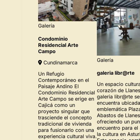
Galería
Condominio
Residencial Arte
Campo
Galería
Cundinamarca
galeria libr@rte
Un Refugio
Contemporáneo en el
Un espacio cultura
Paisaje Andino El
corazón de Llane
Condominio Residencial
galeria libr@rte se
Arte Campo se erige en
encuentra ubicada
Cajicá como un
emblemática Plaz
proyecto singular que
Abastos de Llanes
trasciende el concepto
ofreciendo un pun
tradicional de vivienda
encuentro para el 
para fusionarlo con una
la cultura en Astur
experiencia cultural viva.