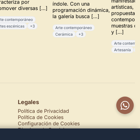
manifestaci
racteriza por
índole. Con una
artísticas, 
omover diversas […]
programación dinámica,
propuestas
la galería busca […]
contemporá
rte contemporáneo
muestras de 
rtes escénicas
+3
Arte contemporáneo
y […]
Cerámica
+3
Arte contemp
Artesanía
+
Legales
Política de Privacidad
Política de Cookies
Configuración de Cookies
Términos de Servicio
Contacto