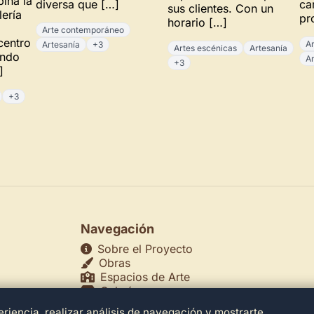
ina la
diversa que […]
ca
sus clientes. Con un
lería
pr
horario […]
Arte contemporáneo
centro
A
Artesanía
+3
Artes escénicas
Artesanía
endo
A
+3
]
+3
Navegación
Sobre el Proyecto
Obras
Espacios de Arte
Galerías
Museos
riencia, realizar análisis de navegación y mostrarte
echos