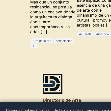
Este espacio comb
Más que un conjunto
esencia de una ga
residencial, se postula
de arte con el
como un enclave donde
dinamismo de un 
la arquitectura dialoga
cultural, promovi
con el arte
artistas locales […
contemporáneo y las
artes […]
Acuarela
Arte local
Arte callejero
Arte clásico
+3
Directorio de Arte
Usamos cookies propias y de terceros para mejorar tu expe
© 2026 Directorio de Arte. Todos los der