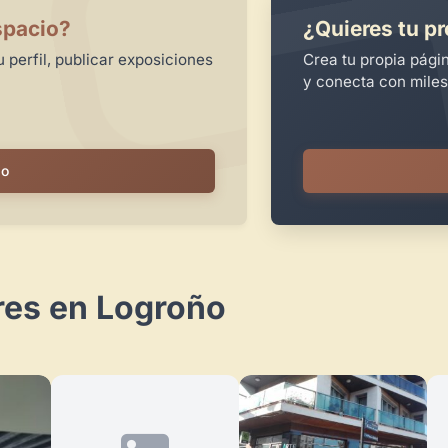
spacio?
¿Quieres tu pr
 perfil, publicar exposiciones
Crea tu propia pági
y conecta con miles
io
res en Logroño