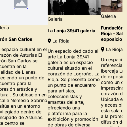
Galería
Galería
lería
Fundación I
La Lonja 39/41 galería
Rioja – Sala
exposicion
rón San Carlos
La Rioja
La Rioja
 espacio cultural en el
Un espacio dedicado al
razón de Asturias El
arte La Lonja 39/41
Un espacio 
rón San Carlos se
galería es un espacio
referencia 
cuentra en la
cultural situado en el
Ibercaja La 
calidad de Llanes,
corazón de Logroño, La
de exposici
reciendo un punto de
Rioja. Se presenta como
como un cen
cuentro para la
un punto de encuentro
imprescindib
presión artística y
para artistas,
corazón de
ltural. Su ubicación en
coleccionistas y
Ubicada en 
 calle Nemesio Sobrino
amantes del arte,
y accesible 
 sitúa en un entorno
ofreciendo una
esta sala e
ivilegiado dentro del
plataforma para la
a la promoc
incipado de Asturias.
exhibición y promoción
difusión de 
te centro se
de obras de diversa